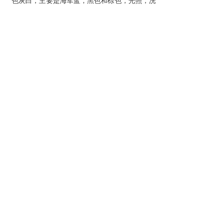
色灰白，主要是海军蓝，黑色和棕色，光照，洗
涤，汗渍色牢度优良的耐氯漂牢度差，如果织物储
存时间长了，和一些硫磺会损
坏织物脆
还原染料
纤维素纤维
轻，洗衣机和汗水优良的耐氯漂白剂和其他的氧
化漂白牢度优良，漂白不当可能会引起摩擦
涂料
所有纤维（只有当染料用于单色或印花织物）
是不是通过努力和黑暗，使织物的耐光性树脂机
械的附着纤维的染料，光，色牢度，洗涤中度好，
中，深色的摩擦牢度差
①烟雾褪色的织物暴露在空气污染气体一氧化二
氮产生的褪色或变色。漂白后可能出现的几个星期