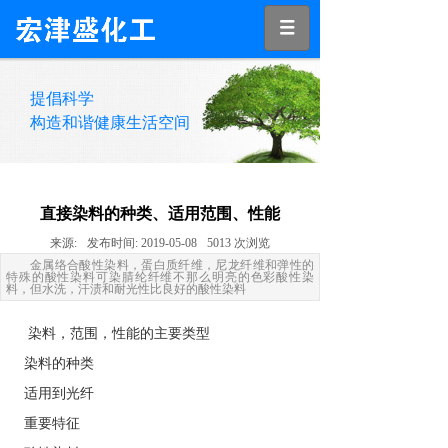
提倡科学
构造和谐健康生活空间
直接染料的种类、适用范围、性能
来源:
发布时间:
2019-05-08
5013
次浏览
金属络合酸性染料，蛋白质纤维，尼龙纤维和弹性的
特殊的酸性染料可染腈纶纤维不那么明亮的色彩酸性染
料，但水洗，汗渍和耐光性比良好的酸性染料
染料，范围，性能的主要类型
染料的种类
适用到光纤
重要特征