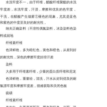
水洗牢度不一，由于纤维，醋酸纤维聚酯的水洗
牢度差，水洗牢度，汗渍，摩擦和优良的色牢度，
干洗，在醋酸产生烟雾①褪色
的现象，尤其是蓝色
和紫色的中度至良好的耐光性，
纳夫正确染料（不溶性偶氮染料，冰染染料色染
料或就地
纤维素纤维
色泽鲜艳，多为暗红色，黄色和橙色，从差到好
的耐光性，深色的摩擦牢度好排汗差
染料
大多用于纤维素纤维，少量的蛋白质纤维和尼龙
色泽鲜艳，重量轻，清洗，汗水从好到优良的耐
氯漂牢度和摩擦牢度差，很难获取和关闭色板
硫磺
纤维素纤维