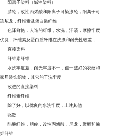
阳离子染料（碱性染料）
腈纶，改性丙烯酸和阳离子可染涤纶，阳离子可
染尼龙，纤维素及蛋白质纤维
色泽鲜艳，人造的纤维，水洗，汗渍，摩擦牢度
优良，纤维素及蛋白质纤维在洗涤和耐光性较差，
直接染料
纤维素纤维
水洗牢度差，耐光牢度不一，但一些好的衣纹和
家居装饰织物，其它的干洗牢度
改进的直接染料
纤维素纤维
除了好，以优良的水洗牢度，上述其他
驱散
醋酸纤维，腈纶，改性丙烯酸，尼龙，聚酯和烯
烃纤维