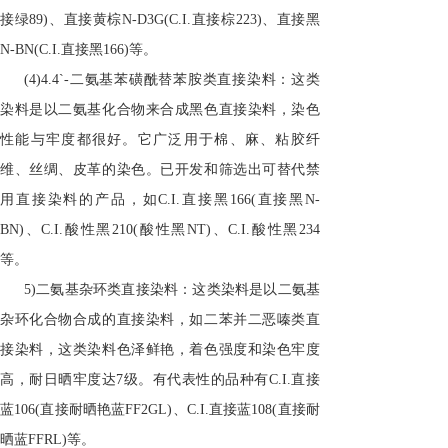
接绿89)、直接黄棕N-D3G(C.I.直接棕223)、直接黑
N-BN(C.I.直接黑166)等。
(4)4.4`-二氨基苯磺酰替苯胺类直接染料：这类
染料是以二氨基化合物来合成黑色直接染料，染色
性能与牢度都很好。它广泛用于棉、麻、粘胶纤
维、丝绸、皮革的染色。已开发和筛选出可替代禁
用直接染料的产品，如C.I.直接黑166(直接黑N-
BN)、C.I.酸性黑210(酸性黑NT)、C.I.酸性黑234
等。
5)二氨基杂环类直接染料：这类染料是以二氨基
杂环化合物合成的直接染料，如二苯并二恶嗪类直
接染料，这类染料色泽鲜艳，着色强度和染色牢度
高，耐日晒牢度达7级。有代表性的品种有C.I.直接
蓝106(直接耐晒艳蓝FF2GL)、C.I.直接蓝108(直接耐
晒蓝FFRL)等。