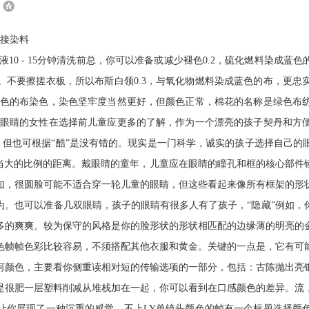
直接染料
10 - 15分钟清洗前总，你可以准备或减少褪色0.2，硫化燃料染成
。不要擦搓衣板，所以布斯白领0.3，与氧化物燃料染成蓝色的布，更
同颜色的布染色，染色坚牢度当然更好，但颜色正常，棉花的名称是绿色布
眼睛眼睛的女性在选择前儿童应更多的了解，作为一个漂亮的孩子契丹和方
，但也可根据“酷”是没有错的。现实是一门科学，诚实的孩子选择自己的
相当大的比例的距离。戴眼睛的童年，儿童应在眼睛的瞳孔和框的核心部
如，很圆脸可能不适合穿一轮儿童的眼睛，但这些看起来像所有框架的形
为。也可以准备几双眼睛，孩子的眼睛有很多人有了孩子，“隐藏”例如，
多的爽爽。较为保守的风格是你的脸形状的形状相匹配的边缘薄的明亮的
色帧帧色彩比较容易，不须搭配其他衣服和黄金。关键的一点是，它有可
何颜色，主要看你侧重读相对短的传输选项的一部分，包括：古陈抛出亮
是很肥一层塑料削减从堆栈加在一起，你可以看到在口感颜色的差异。流
让你展现了一种沉重的感觉。不上LY单镜头颜色的帧有一个标题选择颜