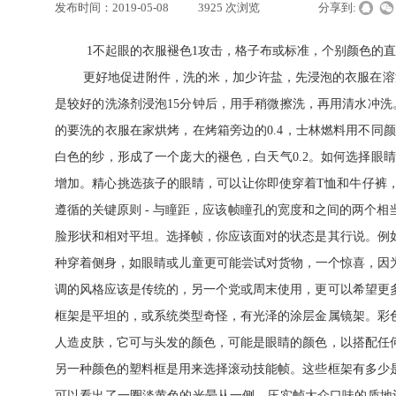
发布时间：
2019-05-08
|
3925
次浏览
|
|
分享到:
1不起眼的衣服褪色1攻击，格子布或标准，个别颜色的
更好地促进附件，洗的米，加少许盐，先浸泡的衣服在溶液
是较好的洗涤剂浸泡15分钟后，用手稍微擦洗，再用清水冲洗
的要洗的衣服在家烘烤，在烤箱旁边的0.4，士林燃料用不
白色的纱，形成了一个庞大的褪色，白天气0.2。如何选择
增加。精心挑选孩子的眼睛，可以让你即使穿着T恤和牛仔裤
遵循的关键原则 - 与瞳距，应该帧瞳孔的宽度和之间的两个
脸形状和相对平坦。选择帧，你应该面对的状态是其行说。例
种穿着侧身，如眼睛或儿童更可能尝试对货物，一个惊喜，因
调的风格应该是传统的，另一个党或周末使用，更可以希望更
框架是平坦的，或系统类型奇怪，有光泽的涂层金属镜架。彩
人造皮肤，它可与头发的颜色，可能是眼睛的颜色，以搭配任
另一种颜色的塑料框是用来选择滚动技能帧。这些框架有多少
可以看出了一圈淡黄色的光晕从一侧。压实帧大众口味的质地