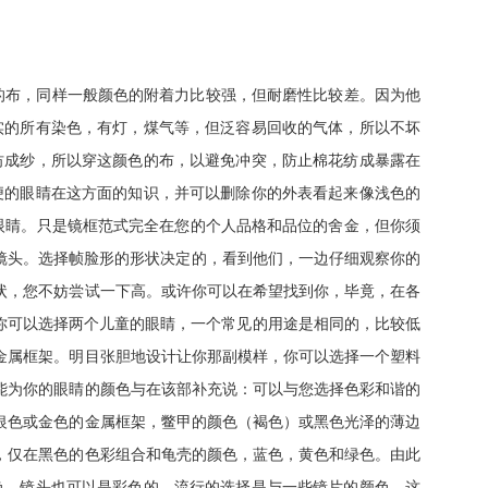
蓝色的布，同样一般颜色的附着力比较强，但耐磨性比较差。因为他
忠实的所有染色，有灯，煤气等，但泛容易回收的气体，所以不坏
纺成纱，所以穿这颜色的布，以避免冲突，防止棉花纺成暴露在
便的眼睛在这方面的知识，并可以删除你的外表看起来像浅色的
眼睛。只是镜框范式完全在您的个人品格和品位的舍金，但你须
件镜头。选择帧脸形的形状决定的，看到他们，一边仔细观察你的
状，您不妨尝试一下高。或许你可以在希望找到你，毕竟，在各
你可以选择两个儿童的眼睛，一个常见的用途是相同的，比较低
金属框架。明目张胆地设计让你那副模样，你可以选择一个塑料
能为你的眼睛的颜色与在该部补充说：可以与您选择色彩和谐的
银色或金色的金属框架，鳖甲的颜色（褐色）或黑色光泽的薄边
，仅在黑色的色彩组合和龟壳的颜色，蓝色，黄色和绿色。由此
色，镜头也可以是彩色的。流行的选择是与一些镜片的颜色。这